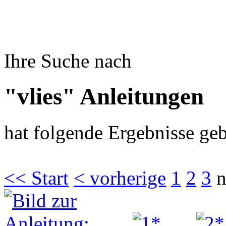
Ihre Suche nach
"vlies" Anleitungen
hat folgende Ergebnisse geb
<< Start
< vorherige
1
2
3
n