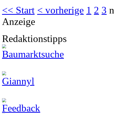
<< Start
< vorherige
1
2
3
n
Anzeige
Redaktionstipps