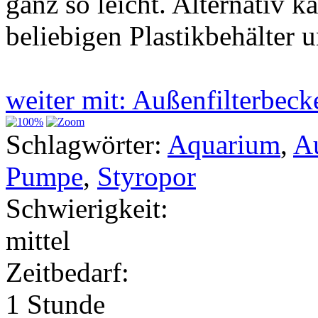
ganz so leicht. Alternativ 
beliebigen Plastikbehälter 
weiter mit: Außenfilterbec
Schlagwörter:
Aquarium
,
Au
Pumpe
,
Styropor
Schwierigkeit:
mittel
Zeitbedarf:
1 Stunde