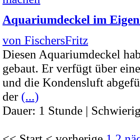
Aquariumdeckel im Eige
von FischersFritz
Diesen Aquariumdeckel habe 
gebaut. Er verfügt über ein
und die Kondensluft abgefüh
der
(...)
Dauer:
1 Stunde
|
Schwierig
<< Start < vorherige
1
2
nä