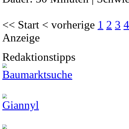
<< Start < vorherige
1
2
3
Anzeige
Redaktionstipps