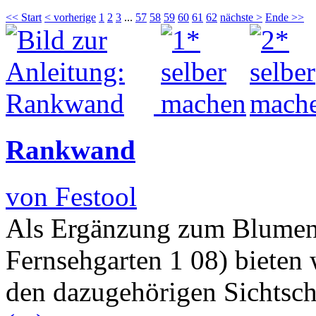
<< Start
< vorherige
1
2
3
...
57
58
59
60
61
62
nächste >
Ende >>
Rankwand
von Festool
Als Ergänzung zum Blumen
Fernsehgarten 1 08) bieten 
den dazugehörigen Sichtsch