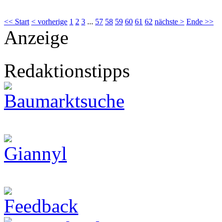
<< Start
< vorherige
1
2
3
...
57
58
59
60
61
62
nächste >
Ende >>
Anzeige
Redaktionstipps