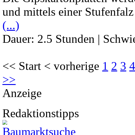
und mittels einer Stufenfal
(...)
Dauer:
2.5 Stunden
|
Schwie
<< Start < vorherige
1
2
3
>>
Anzeige
Redaktionstipps