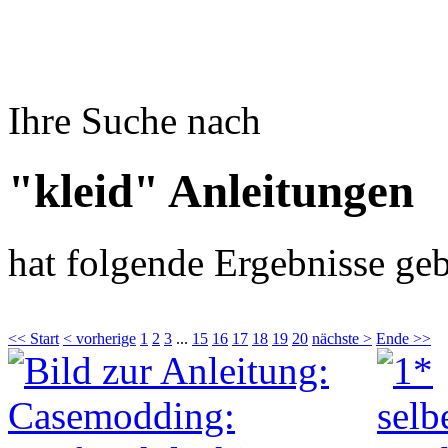
Ihre Suche nach
"kleid" Anleitungen
hat folgende Ergebnisse geb
<< Start
< vorherige
1
2
3
...
15
16
17
18
19
20
nächste >
Ende >>