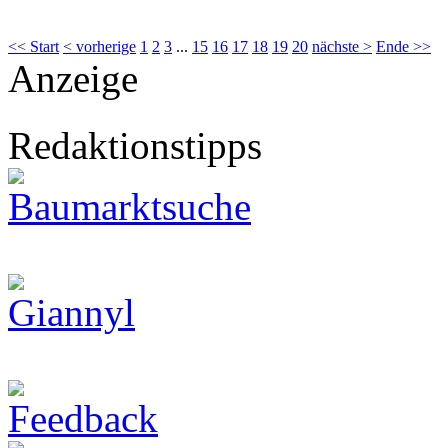
<< Start
< vorherige
1
2
3
...
15
16
17
18
19
20
nächste >
Ende >>
Anzeige
Redaktionstipps