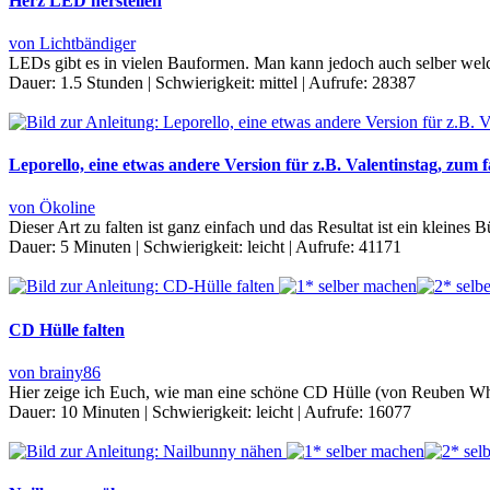
Herz LED herstellen
von Lichtbändiger
LEDs gibt es in vielen Bauformen. Man kann jedoch auch selber welch
Dauer:
1.5 Stunden
|
Schwierigkeit:
mittel
|
Aufrufe:
28387
Leporello, eine etwas andere Version für z.B. Valentinstag, zum f
von Ökoline
Dieser Art zu falten ist ganz einfach und das Resultat ist ein kleine
Dauer:
5 Minuten
|
Schwierigkeit:
leicht
|
Aufrufe:
41171
CD Hülle falten
von brainy86
Hier zeige ich Euch, wie man eine schöne CD Hülle (von Reuben W
Dauer:
10 Minuten
|
Schwierigkeit:
leicht
|
Aufrufe:
16077