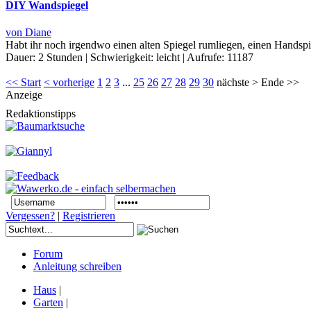
DIY Wandspiegel
von Diane
Habt ihr noch irgendwo einen alten Spiegel rumliegen, einen Handspi
Dauer:
2 Stunden
|
Schwierigkeit:
leicht
|
Aufrufe:
11187
<< Start
< vorherige
1
2
3
...
25
26
27
28
29
30
nächste > Ende >>
Anzeige
Redaktionstipps
Vergessen?
|
Registrieren
Forum
Anleitung schreiben
Haus
|
Garten
|