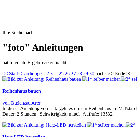
Ihre Suche nach
"foto" Anleitungen
hat folgende Ergebnisse gebracht:
<< Start
< vorherige
1
2
3
...
25
26
27
28
29
30
nächste > Ende >>
Reihenhaus bauen
von Budenzauberer
In dieser Anleitung von Lutz geht es um ein Reihenhaus im Maßstab H
Dauer:
2 Stunden
|
Schwierigkeit:
mittel
|
Aufrufe:
13532