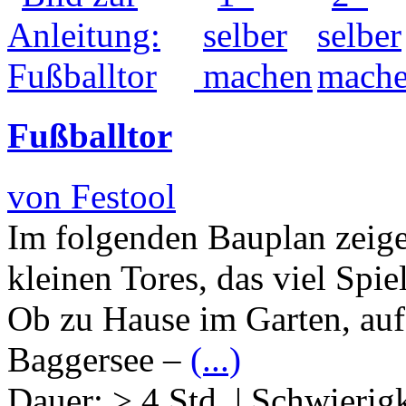
Fußballtor
von Festool
Im folgenden Bauplan zeige
kleinen Tores, das viel Spie
Ob zu Hause im Garten, au
Baggersee –
(...)
Dauer:
> 4 Std.
|
Schwierigk