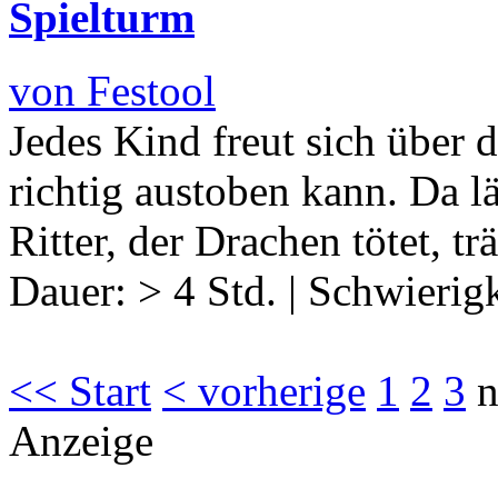
Spielturm
von Festool
Jedes Kind freut sich über 
richtig austoben kann. Da l
Ritter, der Drachen tötet, 
Dauer:
> 4 Std.
|
Schwierigk
<< Start
< vorherige
1
2
3
n
Anzeige