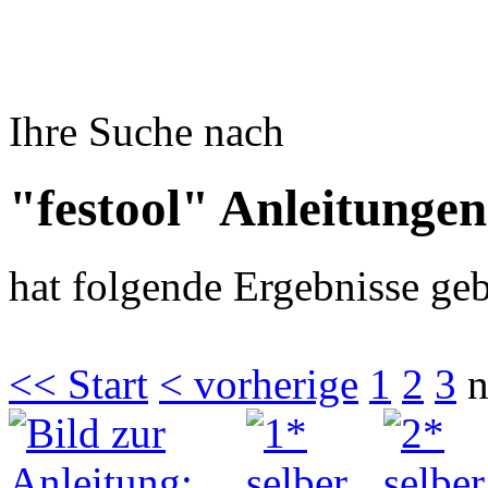
Ihre Suche nach
"festool" Anleitungen
hat folgende Ergebnisse geb
<< Start
< vorherige
1
2
3
n