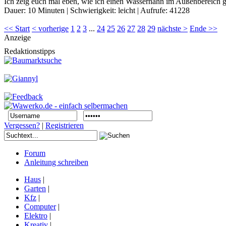
Ich zeig euch mal eben, wie ich einen Wasserhahn im Außenbereich ge
Dauer:
10 Minuten
|
Schwierigkeit:
leicht
|
Aufrufe:
41228
<< Start
< vorherige
1
2
3
...
24
25
26
27
28
29
nächste >
Ende >>
Anzeige
Redaktionstipps
Vergessen?
|
Registrieren
Forum
Anleitung schreiben
Haus
|
Garten
|
Kfz
|
Computer
|
Elektro
|
Kreativ
|