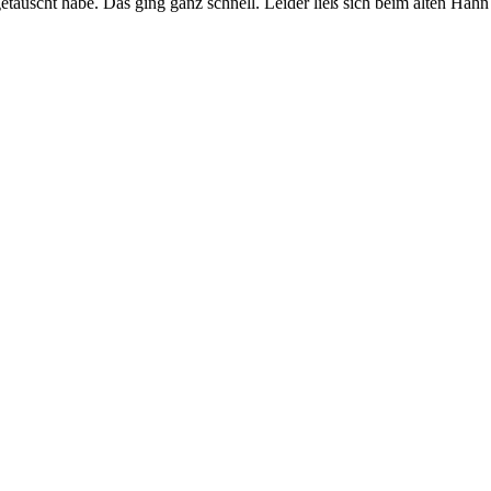
tauscht habe. Das ging ganz schnell. Leider ließ sich beim alten Hahn