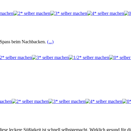
l Spass beim Nachbacken.
(...)
ese leckere Süßigkeit ist schnell selbstgemacht. Wirklich gesund für d