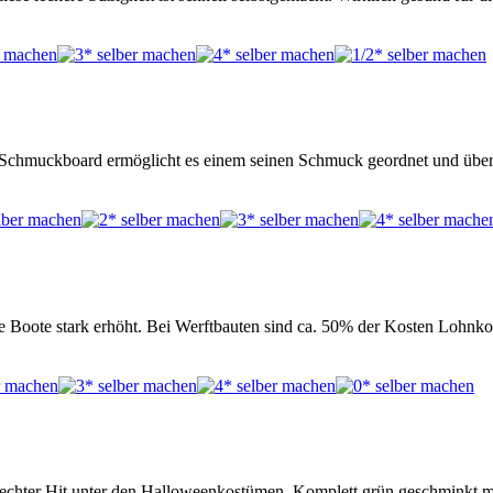
 Schmuckboard ermöglicht es einem seinen Schmuck geordnet und über
eine Boote stark erhöht. Bei Werftbauten sind ca. 50% der Kosten Lohn
n echter Hit unter den Halloweenkostümen. Komplett grün geschminkt m