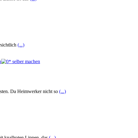
sichtlich
(...)
kosten. Da Heimwerker nicht so
(...)
it knallroten Lippen, das
(...)