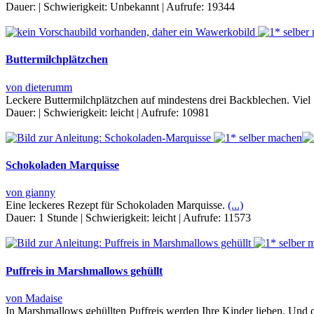
Dauer:
|
Schwierigkeit:
Unbekannt
|
Aufrufe:
19344
Buttermilchplätzchen
von dieterumm
Leckere Buttermilchplätzchen auf mindestens drei Backblechen. Vie
Dauer:
|
Schwierigkeit:
leicht
|
Aufrufe:
10981
Schokoladen Marquisse
von gianny
Eine leckeres Rezept für Schokoladen Marquisse.
(...)
Dauer:
1 Stunde
|
Schwierigkeit:
leicht
|
Aufrufe:
11573
Puffreis in Marshmallows gehüllt
von Madaise
In Marshmallows gehüllten Puffreis werden Ihre Kinder lieben. Und di