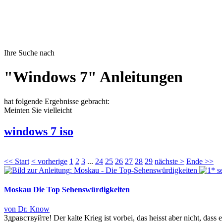
Ihre Suche nach
"Windows 7" Anleitungen
hat folgende Ergebnisse gebracht:
Meinten Sie vielleicht
windows 7 iso
<< Start
< vorherige
1
2
3
...
24
25
26
27
28
29
nächste >
Ende >>
Moskau Die Top Sehenswürdigkeiten
von Dr. Know
Здравствуйте! Der kalte Krieg ist vorbei, das heisst aber nicht, dass