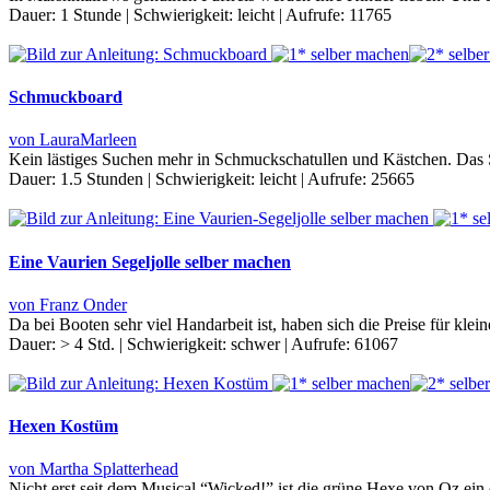
Dauer:
1 Stunde
|
Schwierigkeit:
leicht
|
Aufrufe:
11765
Schmuckboard
von LauraMarleen
Kein lästiges Suchen mehr in Schmuckschatullen und Kästchen. Das
Dauer:
1.5 Stunden
|
Schwierigkeit:
leicht
|
Aufrufe:
25665
Eine Vaurien Segeljolle selber machen
von Franz Onder
Da bei Booten sehr viel Handarbeit ist, haben sich die Preise für kl
Dauer:
> 4 Std.
|
Schwierigkeit:
schwer
|
Aufrufe:
61067
Hexen Kostüm
von Martha Splatterhead
Nicht erst seit dem Musical “Wicked!” ist die grüne Hexe von Oz ei