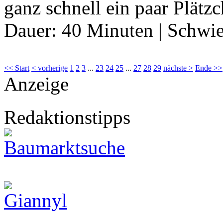
ganz schnell ein paar Plät
Dauer:
40 Minuten
|
Schwie
<< Start
< vorherige
1
2
3
...
23
24
25
...
27
28
29
nächste >
Ende >>
Anzeige
Redaktionstipps