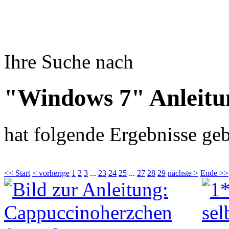
Ihre Suche nach
"Windows 7" Anleitu
hat folgende Ergebnisse geb
<< Start
< vorherige
1
2
3
...
23
24
25
...
27
28
29
nächste >
Ende >>