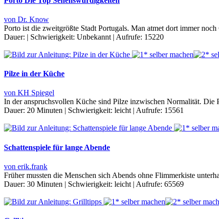
Porto Die Top Sehenswürdigkeiten
von Dr. Know
Porto ist die zweitgrößte Stadt Portugals. Man atmet dort immer noch
Dauer:
|
Schwierigkeit:
Unbekannt
|
Aufrufe:
15220
Pilze in der Küche
von KH Spiegel
In der anspruchsvollen Küche sind Pilze inzwischen Normalität. Die P
Dauer:
20 Minuten
|
Schwierigkeit:
leicht
|
Aufrufe:
15561
Schattenspiele für lange Abende
von erik.frank
Früher mussten die Menschen sich Abends ohne Flimmerkiste unterha
Dauer:
30 Minuten
|
Schwierigkeit:
leicht
|
Aufrufe:
65569