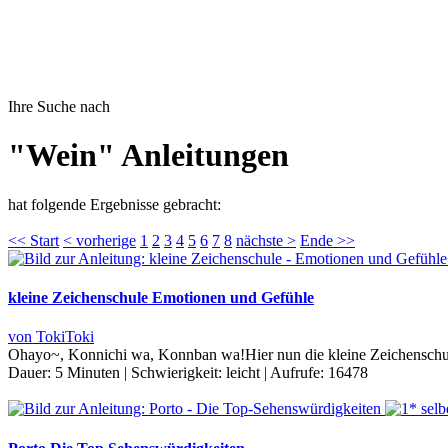
Ihre Suche nach
"Wein" Anleitungen
hat folgende Ergebnisse gebracht:
<< Start
< vorherige
1
2
3
4
5
6
7
8
nächste >
Ende >>
kleine Zeichenschule Emotionen und Gefühle
von TokiToki
Ohayo~, Konnichi wa, Konnban wa!Hier nun die kleine Zeichenschul
Dauer:
5 Minuten
|
Schwierigkeit:
leicht
|
Aufrufe:
16478