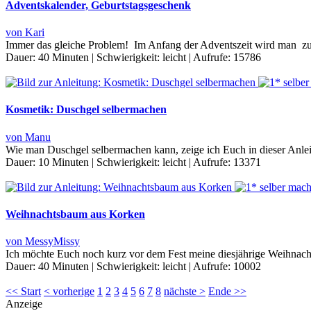
Adventskalender, Geburtstagsgeschenk
von Kari
Immer das gleiche Problem! Im Anfang der Adventszeit wird man zu
Dauer:
40 Minuten
|
Schwierigkeit:
leicht
|
Aufrufe:
15786
Kosmetik: Duschgel selbermachen
von Manu
Wie man Duschgel selbermachen kann, zeige ich Euch in dieser Anle
Dauer:
10 Minuten
|
Schwierigkeit:
leicht
|
Aufrufe:
13371
Weihnachtsbaum aus Korken
von MessyMissy
Ich möchte Euch noch kurz vor dem Fest meine diesjährige Weihnach
Dauer:
40 Minuten
|
Schwierigkeit:
leicht
|
Aufrufe:
10002
<< Start
< vorherige
1
2
3
4
5
6
7
8
nächste >
Ende >>
Anzeige