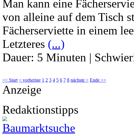
Man kann eine Fächerserviet
von alleine auf dem Tisch st
Fächerserviette in einem le
Letzteres
(...)
Dauer:
5 Minuten
|
Schwier
<< Start
< vorherige
1
2
3
4
5
6
7
8
nächste >
Ende >>
Anzeige
Redaktionstipps