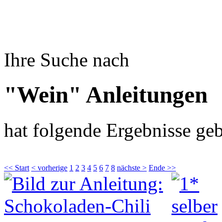
Ihre Suche nach
"Wein" Anleitungen
hat folgende Ergebnisse geb
<< Start
< vorherige
1
2
3
4
5
6
7
8
nächste >
Ende >>