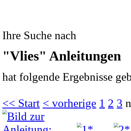
Ihre Suche nach
"Vlies" Anleitungen
hat folgende Ergebnisse geb
<< Start
< vorherige
1
2
3
n