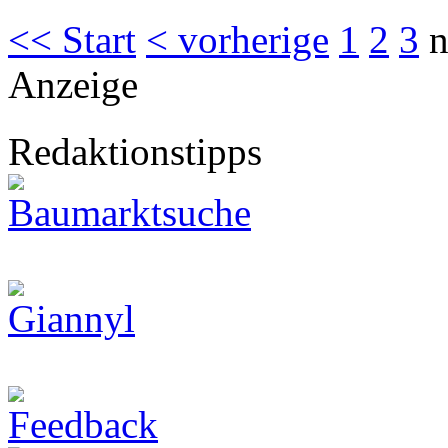
<< Start
< vorherige
1
2
3
n
Anzeige
Redaktionstipps