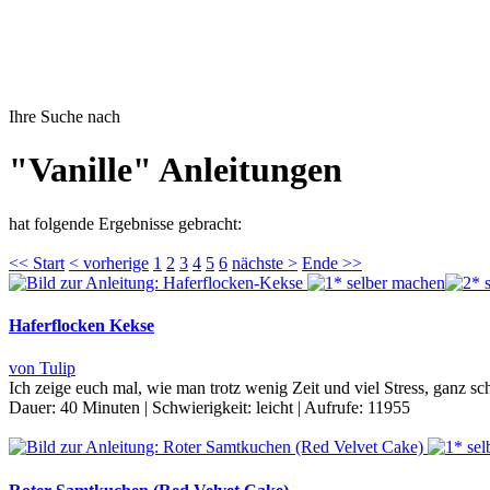
Ihre Suche nach
"Vanille" Anleitungen
hat folgende Ergebnisse gebracht:
<< Start
< vorherige
1
2
3
4
5
6
nächste >
Ende >>
Haferflocken Kekse
von Tulip
Ich zeige euch mal, wie man trotz wenig Zeit und viel Stress, ganz s
Dauer:
40 Minuten
|
Schwierigkeit:
leicht
|
Aufrufe:
11955