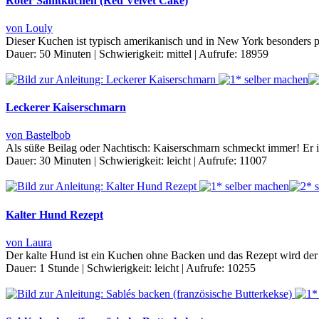
Roter Samtkuchen (Red Velvet Cake)
von Louly
Dieser Kuchen ist typisch amerikanisch und in New York besonders p
Dauer:
50 Minuten
|
Schwierigkeit:
mittel
|
Aufrufe:
18959
Leckerer Kaiserschmarn
von Bastelbob
Als süße Beilag oder Nachtisch: Kaiserschmarn schmeckt immer! Er ist
Dauer:
30 Minuten
|
Schwierigkeit:
leicht
|
Aufrufe:
11007
Kalter Hund Rezept
von Laura
Der kalte Hund ist ein Kuchen ohne Backen und das Rezept wird der
Dauer:
1 Stunde
|
Schwierigkeit:
leicht
|
Aufrufe:
10255