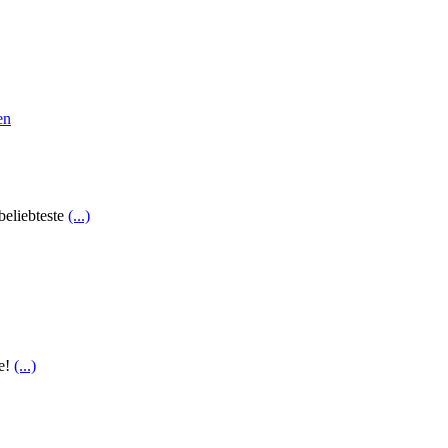
beliebteste
(...)
fe!
(...)