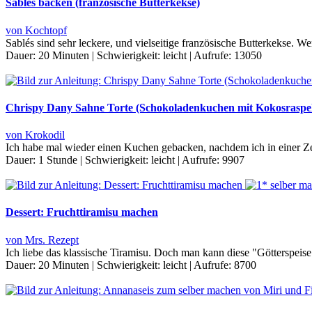
Sablés backen (französische Butterkekse)
von Kochtopf
Sablés sind sehr leckere, und vielseitige französische Butterkekse. W
Dauer:
20 Minuten
|
Schwierigkeit:
leicht
|
Aufrufe:
13050
Chrispy Dany Sahne Torte (Schokoladenkuchen mit Kokosraspe
von Krokodil
Ich habe mal wieder einen Kuchen gebacken, nachdem ich in einer Z
Dauer:
1 Stunde
|
Schwierigkeit:
leicht
|
Aufrufe:
9907
Dessert: Fruchttiramisu machen
von Mrs. Rezept
Ich liebe das klassische Tiramisu. Doch man kann diese "Götterspei
Dauer:
20 Minuten
|
Schwierigkeit:
leicht
|
Aufrufe:
8700