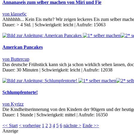
Annanaseis zum selber machen von Miri und Fie
von klasse6c
Ahhhhhh... Kein Eis mehr? Wir zeigen leckeres Eis zum selber mac
Dauer:
> 4 Std.
|
Schwierigkeit:
leicht
|
Aufrufe:
15063
American Pancakes
von Buttercup
Das deutsche Frühstück kann sich ja schon wirklich sehen lassen, doc
Dauer:
30 Minuten
|
Schwierigkeit:
leicht
|
Aufrufe:
12038
Schlumpfentorte!
von Kyrizz
Die Kindheitserinnerung von den Kindern der 90igern und der heutige
Dauer:
1 Stunde
|
Schwierigkeit:
mittel
|
Aufrufe:
16350
<< Start
< vorherige
1
2
3
4
5
6
nächste >
Ende >>
Anzeige