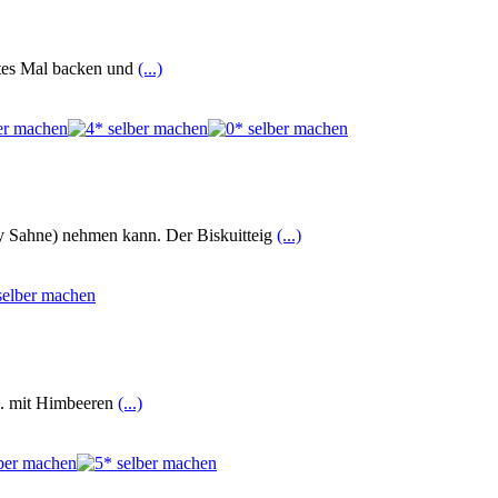
ittes Mal backen und
(...)
ny Sahne) nehmen kann. Der Biskuitteig
(...)
.B. mit Himbeeren
(...)