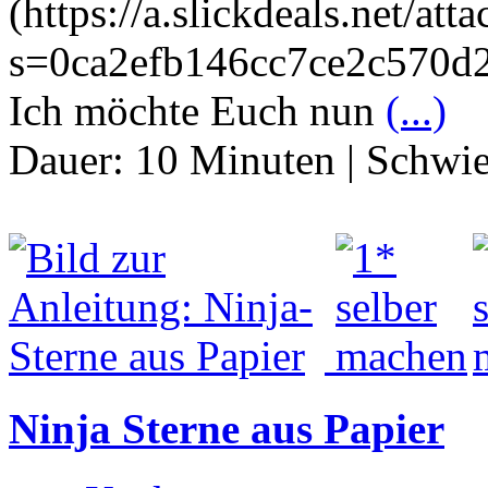
(https://a.slickdeals.net/at
s=0ca2efb146cc7ce2c570d
Ich möchte Euch nun
(...)
Dauer:
10 Minuten
|
Schwie
Ninja Sterne aus Papier