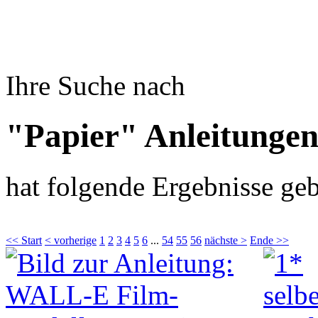
Ihre Suche nach
"Papier" Anleitunge
hat folgende Ergebnisse geb
<< Start
< vorherige
1
2
3
4
5
6
...
54
55
56
nächste >
Ende >>