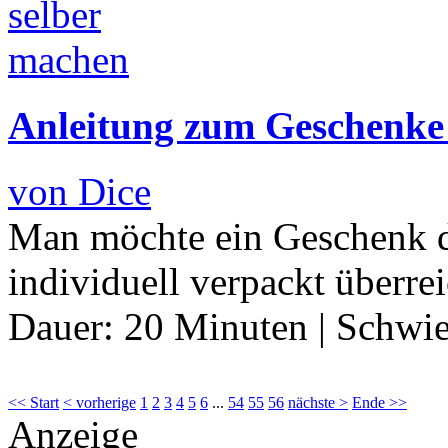
Anleitung zum Geschenke
von Dice
Man möchte ein Geschenk 
individuell verpackt überre
Dauer:
20 Minuten
|
Schwie
<< Start
< vorherige
1
2
3
4
5
6
...
54
55
56
nächste >
Ende >>
Anzeige