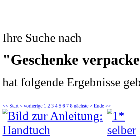
Ihre Suche nach
"Geschenke verpacke
hat folgende Ergebnisse geb
<< Start
< vorherige
1
2
3
4
5
6
7
8
nächste >
Ende >>