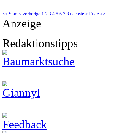
<< Start
< vorherige
1
2
3
4
5
6
7
8
nächste >
Ende >>
Anzeige
Redaktionstipps