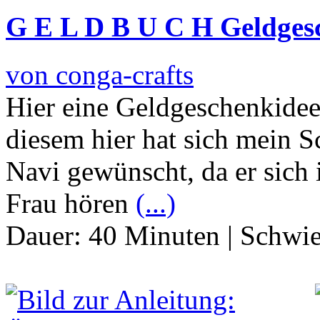
G E L D B U C H Geldges
von conga-crafts
Hier eine Geldgeschenkide
diesem hier hat sich mein 
Navi gewünscht, da er sich 
Frau hören
(...)
Dauer:
40 Minuten
|
Schwie