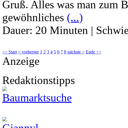
Gruß. Alles was man zum Bas
gewöhnliches
(...)
Dauer:
20 Minuten
|
Schwie
<< Start
< vorherige
1
2
3
4
5
6
7
8
nächste >
Ende >>
Anzeige
Redaktionstipps