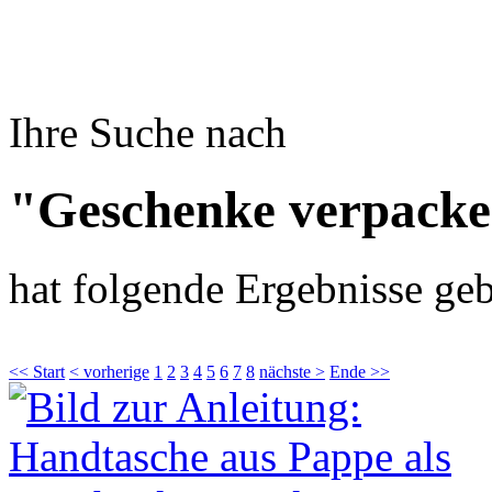
Ihre Suche nach
"Geschenke verpacke
hat folgende Ergebnisse geb
<< Start
< vorherige
1
2
3
4
5
6
7
8
nächste >
Ende >>