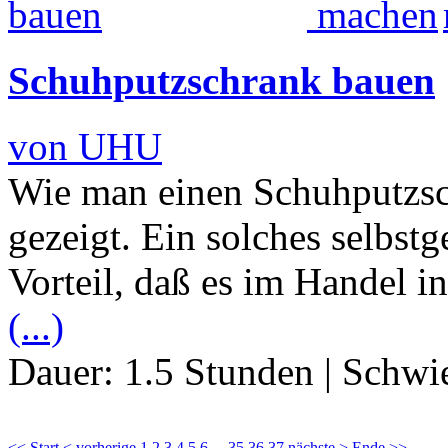
Schuhputzschrank bauen
von UHU
Wie man einen Schuhputzsc
gezeigt. Ein solches selbst
Vorteil, daß es im Handel in
(...)
Dauer:
1.5 Stunden
|
Schwie
<< Start
< vorherige
1
2
3
4
5
6
...
35
36
37
nächste >
Ende >>