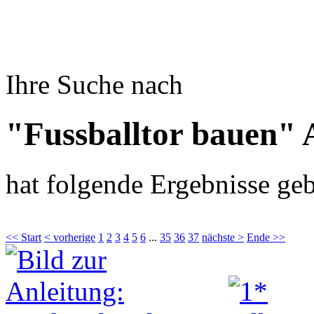
Ihre Suche nach
"Fussballtor bauen" 
hat folgende Ergebnisse geb
<< Start
< vorherige
1
2
3
4
5
6
...
35
36
37
nächste >
Ende >>