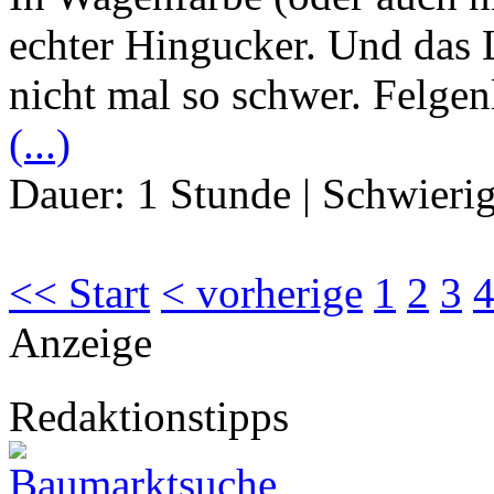
echter Hingucker. Und das L
nicht mal so schwer. Felgen
(...)
Dauer:
1 Stunde
|
Schwierig
<< Start
< vorherige
1
2
3
Anzeige
Redaktionstipps