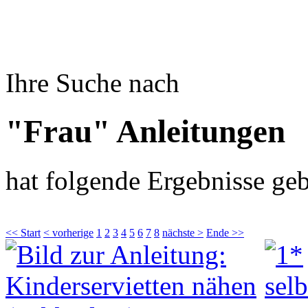
Ihre Suche nach
"Frau" Anleitungen
hat folgende Ergebnisse geb
<< Start
< vorherige
1
2
3
4
5
6
7
8
nächste >
Ende >>