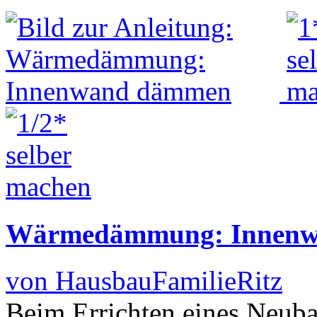
Wärmedämmung: Innen
von HausbauFamilieRitz
Beim Errichten eines Neubau