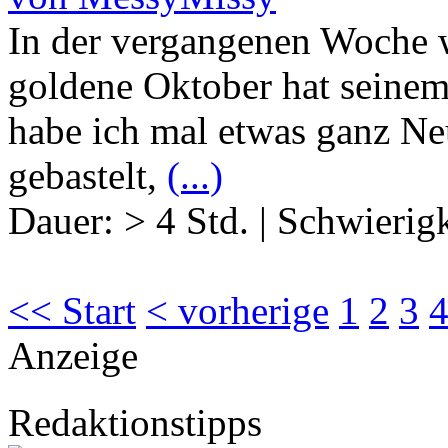
In der vergangenen Woche w
goldene Oktober hat seine
habe ich mal etwas ganz N
gebastelt,
(...)
Dauer:
> 4 Std.
|
Schwierigk
<< Start
< vorherige
1
2
3
Anzeige
Redaktionstipps