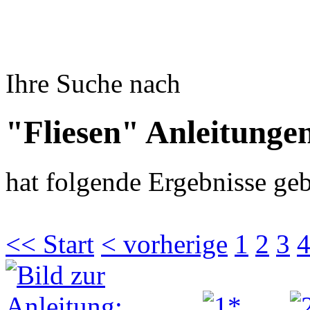
Ihre Suche nach
"Fliesen" Anleitunge
hat folgende Ergebnisse geb
<< Start
< vorherige
1
2
3