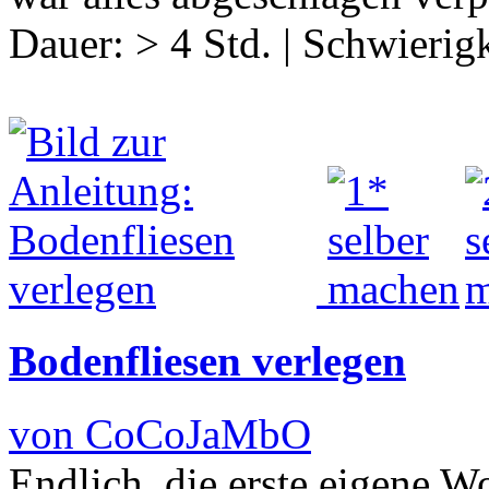
Dauer:
> 4 Std.
|
Schwierigk
Bodenfliesen verlegen
von CoCoJaMbO
Endlich, die erste eigene