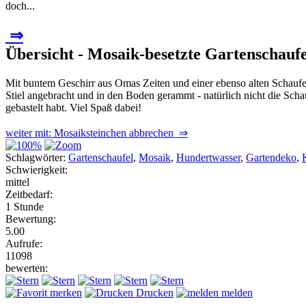
doch...
⇒
Übersicht - Mosaik-besetzte Gartenschaufe
Mit buntem Geschirr aus Omas Zeiten und einer ebenso alten Schaufe
Stiel angebracht und in den Boden gerammt - natürlich nicht die Schau
gebastelt habt. Viel Spaß dabei!
weiter mit: Mosaiksteinchen abbrechen ⇒
Schlagwörter:
Gartenschaufel
,
Mosaik
,
Hundertwasser
,
Gartendeko
,
Schwierigkeit:
mittel
Zeitbedarf:
1 Stunde
Bewertung:
5.00
Aufrufe:
11098
bewerten:
merken
Drucken
melden