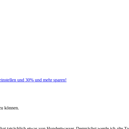
instellen und 30% und mehr sparen!
zu können.
 hat tatsächlich etwas von Hundertwasser. Demnächst werde ich alte Ta