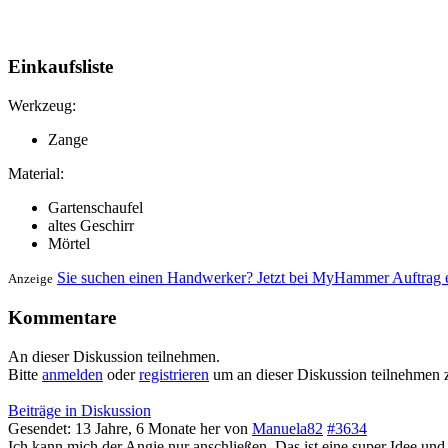
Einkaufsliste
Werkzeug:
Zange
Material:
Gartenschaufel
altes Geschirr
Mörtel
Sie suchen einen Handwerker? Jetzt bei MyHammer Auftrag e
Anzeige
Kommentare
An dieser Diskussion teilnehmen.
Bitte
anmelden
oder
registrieren
um an dieser Diskussion teilnehmen 
Beiträge in Diskussion
Gesendet: 13 Jahre, 6 Monate her
von
Manuela82
#3634
Ich kann mich der Angie nur anschließen. Das ist eine super Idee und