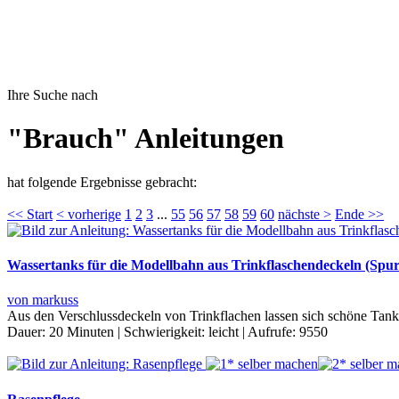
Ihre Suche nach
"Brauch" Anleitungen
hat folgende Ergebnisse gebracht:
<< Start
< vorherige
1
2
3
...
55
56
57
58
59
60
nächste >
Ende >>
Wassertanks für die Modellbahn aus Trinkflaschendeckeln (Spu
von markuss
Aus den Verschlussdeckeln von Trinkflachen lassen sich schöne Tankb
Dauer:
20 Minuten
|
Schwierigkeit:
leicht
|
Aufrufe:
9550