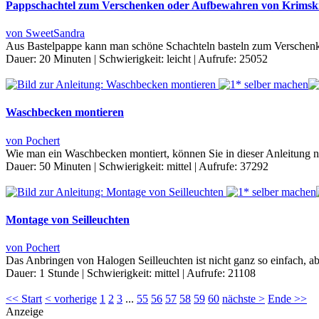
Pappschachtel zum Verschenken oder Aufbewahren von Krims
von SweetSandra
Aus Bastelpappe kann man schöne Schachteln basteln zum Verschen
Dauer:
20 Minuten
|
Schwierigkeit:
leicht
|
Aufrufe:
25052
Waschbecken montieren
von Pochert
Wie man ein Waschbecken montiert, können Sie in dieser Anleitung n
Dauer:
50 Minuten
|
Schwierigkeit:
mittel
|
Aufrufe:
37292
Montage von Seilleuchten
von Pochert
Das Anbringen von Halogen Seilleuchten ist nicht ganz so einfach, ab
Dauer:
1 Stunde
|
Schwierigkeit:
mittel
|
Aufrufe:
21108
<< Start
< vorherige
1
2
3
...
55
56
57
58
59
60
nächste >
Ende >>
Anzeige