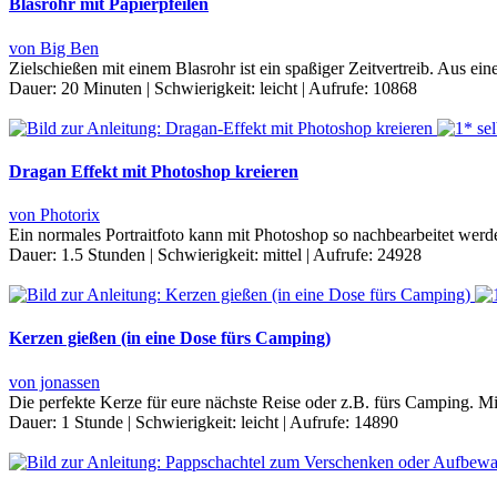
Blasrohr mit Papierpfeilen
von Big Ben
Zielschießen mit einem Blasrohr ist ein spaßiger Zeitvertreib. Aus ein
Dauer:
20 Minuten
|
Schwierigkeit:
leicht
|
Aufrufe:
10868
Dragan Effekt mit Photoshop kreieren
von Photorix
Ein normales Portraitfoto kann mit Photoshop so nachbearbeitet wer
Dauer:
1.5 Stunden
|
Schwierigkeit:
mittel
|
Aufrufe:
24928
Kerzen gießen (in eine Dose fürs Camping)
von jonassen
Die perfekte Kerze für eure nächste Reise oder z.B. fürs Camping. 
Dauer:
1 Stunde
|
Schwierigkeit:
leicht
|
Aufrufe:
14890