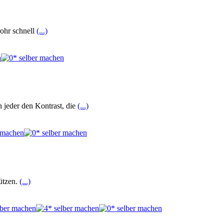
rohr schnell
(...)
 jeder den Kontrast, die
(...)
ützen.
(...)