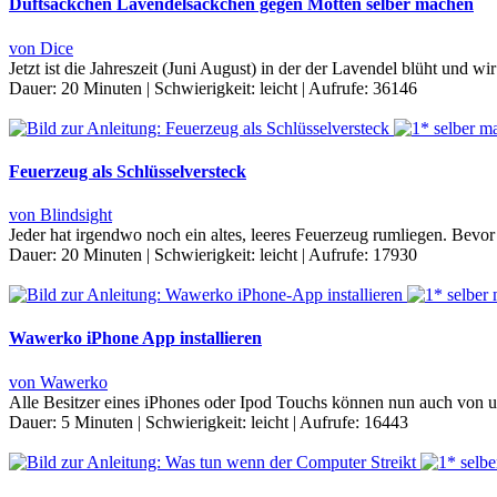
Duftsäckchen Lavendelsäckchen gegen Motten selber machen
von Dice
Jetzt ist die Jahreszeit (Juni August) in der der Lavendel blüht und
Dauer:
20 Minuten
|
Schwierigkeit:
leicht
|
Aufrufe:
36146
Feuerzeug als Schlüsselversteck
von Blindsight
Jeder hat irgendwo noch ein altes, leeres Feuerzeug rumliegen. Bevor 
Dauer:
20 Minuten
|
Schwierigkeit:
leicht
|
Aufrufe:
17930
Wawerko iPhone App installieren
von Wawerko
Alle Besitzer eines iPhones oder Ipod Touchs können nun auch von 
Dauer:
5 Minuten
|
Schwierigkeit:
leicht
|
Aufrufe:
16443