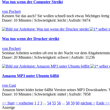
Was tun wenn der Computer Streikt
von Pochert
Kennen Sie das auch? Sie wollen schnell noch etwas Wichtiges fertig s
Dauer:
10 Minuten
|
Schwierigkeit:
leicht
|
Aufrufe:
9474
Was tun wenn der Drucker streikt
von Pochert
Seminar Arbeiten werden oft erst in der Nacht vor dem Abgabetermin a
Dauer:
20 Minuten
|
Schwierigkeit:
schwer
|
Aufrufe:
11236
Amazon MP3 unter Ubuntu 64Bit
von Gast
Amazon bietet leider keine 64Bit Version seines MP3 Downloaders. V
Dauer:
10 Minuten
|
Schwierigkeit:
mittel
|
Aufrufe:
7858
<< Start
< vorherige
1
2
3
...
54
55
56
...
58
59
60
nächste >
Ende >>
Anzeige