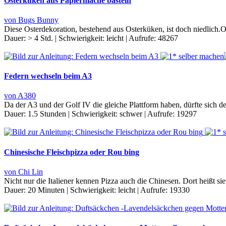
Osterküken aus Papiermaché basteln
von Bugs Bunny
Diese Osterdekoration, bestehend aus Osterküken, ist doch niedlich.O
Dauer:
> 4 Std.
|
Schwierigkeit:
leicht
|
Aufrufe:
48267
Federn wechseln beim A3
von A380
Da der A3 und der Golf IV die gleiche Plattform haben, dürfte sich 
Dauer:
1.5 Stunden
|
Schwierigkeit:
schwer
|
Aufrufe:
19297
Chinesische Fleischpizza oder Rou bing
von Chi Lin
Nicht nur die Italiener kennen Pizza auch die Chinesen. Dort heißt s
Dauer:
20 Minuten
|
Schwierigkeit:
leicht
|
Aufrufe:
19330