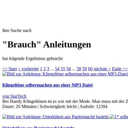
Ihre Suche nach
"Brauch" Anleitungen
hat folgende Ergebnisse gebracht:
<< Start
< vorherige
1
2
3
...
54
55
56
...
58
59
60
nächste >
Ende >>
Klingeltöne selbermachen aus einer MP3 Datei
von StarTech
Bei Handy Klingeltönen ist es wie mit der Mode. Man muss mit der Ze
Dauer:
20 Minuten
|
Schwierigkeit:
leicht
|
Aufrufe:
12394