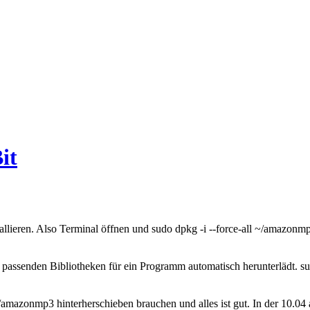
it
ieren. Also Terminal öffnen und sudo dpkg -i --force-all ~/amazonmp3.d
 passenden Bibliotheken für ein Programm automatisch herunterlädt. sudo 
n/amazonmp3 hinterherschieben brauchen und alles ist gut. In der 10.04 