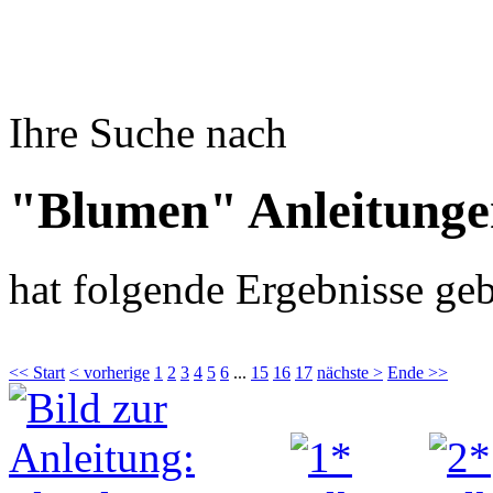
Ihre Suche nach
"Blumen" Anleitunge
hat folgende Ergebnisse geb
<< Start
< vorherige
1
2
3
4
5
6
...
15
16
17
nächste >
Ende >>