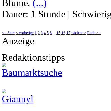
Blume.
(...)
Dauer:
1 Stunde
|
Schwierig
<< Start
< vorherige
1
2
3
4
5
6
...
15
16
17
nächste >
Ende >>
Anzeige
Redaktionstipps