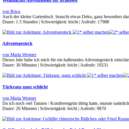
Weihnachts Adventsdeko für draussen
von Riwa
Auch der kleine Gartentisch braucht etwas Deko, ganz besonders 
Dauer:
1.5 Stunden
|
Schwierigkeit:
leicht
|
Aufrufe:
17988
Adventsgesteck
von Maria Wegner
Dieses Jahr habe ich mich für ein halbrundes Adventsgesteck entsch
Dauer:
30 Minuten
|
Schwierigkeit:
leicht
|
Aufrufe:
19231
Türkranz ganz schlicht
von Maria Wegner
Da ich noch viel Tannen / Koniferengrün übrig hatte, musste natürlic
Dauer:
20 Minuten
|
Schwierigkeit:
leicht
|
Aufrufe:
9870