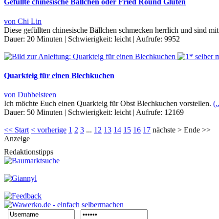
Gefüllte chinesische Bällchen oder Fried Round Gluten
von Chi Lin
Diese gefüllten chinesische Bällchen schmecken herrlich und sind mi
Dauer:
20 Minuten
|
Schwierigkeit:
leicht
|
Aufrufe:
9952
Quarkteig für einen Blechkuchen
von Dubbelsteen
Ich möchte Euch einen Quarkteig für Obst Blechkuchen vorstellen.
(.
Dauer:
50 Minuten
|
Schwierigkeit:
leicht
|
Aufrufe:
12169
<< Start
< vorherige
1
2
3
...
12
13
14
15
16
17
nächste > Ende >>
Anzeige
Redaktionstipps