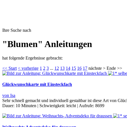
Ihre Suche nach
"Blumen" Anleitungen
hat folgende Ergebnisse gebracht:
<< Start
< vorherige
1
2
3
...
12
13
14
15
16
17
nächste > Ende >>
Glückwunschkarte mit Einsteckfach
von Isa
Sehr schnell gemacht und individuell gestaltbar ist diese Art von 
Dauer:
10 Minuten
|
Schwierigkeit:
leicht
|
Aufrufe:
8699