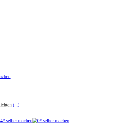
lichten
(...)