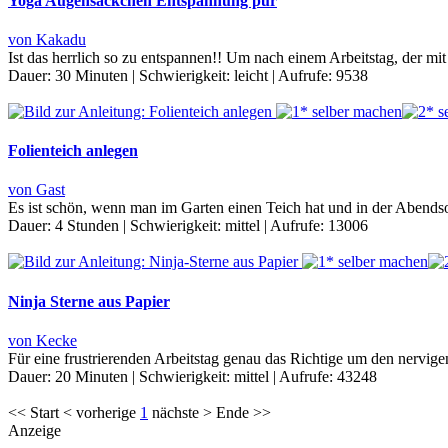
Yoga Augensäckchen Entspannung pur
von Kakadu
Ist das herrlich so zu entspannen!! Um nach einem Arbeitstag, der m
Dauer:
30 Minuten
|
Schwierigkeit:
leicht
|
Aufrufe:
9538
Folienteich anlegen
von Gast
Es ist schön, wenn man im Garten einen Teich hat und in der Abend
Dauer:
4 Stunden
|
Schwierigkeit:
mittel
|
Aufrufe:
13006
Ninja Sterne aus Papier
von Kecke
Für eine frustrierenden Arbeitstag genau das Richtige um den nervige
Dauer:
20 Minuten
|
Schwierigkeit:
mittel
|
Aufrufe:
43248
<< Start < vorherige
1
nächste > Ende >>
Anzeige