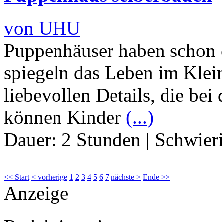
von UHU
Puppenhäuser haben schon e
spiegeln das Leben im Klei
liebevollen Details, die bei
können Kinder
(...)
Dauer:
2 Stunden
|
Schwier
<< Start
< vorherige
1
2
3
4
5
6
7
nächste >
Ende >>
Anzeige