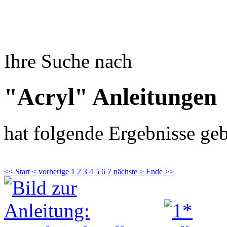
Ihre Suche nach
"Acryl" Anleitungen
hat folgende Ergebnisse geb
<< Start
< vorherige
1
2
3
4
5
6
7
nächste >
Ende >>