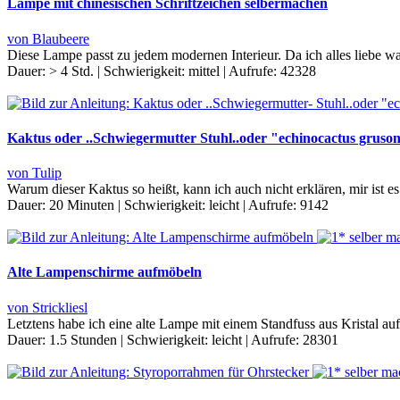
Lampe mit chinesischen Schriftzeichen selbermachen
von Blaubeere
Diese Lampe passt zu jedem modernen Interieur. Da ich alles liebe wa
Dauer:
> 4 Std.
|
Schwierigkeit:
mittel
|
Aufrufe:
42328
Kaktus oder ..Schwiegermutter Stuhl..oder "echinocactus gruson
von Tulip
Warum dieser Kaktus so heißt, kann ich auch nicht erklären, mir ist e
Dauer:
20 Minuten
|
Schwierigkeit:
leicht
|
Aufrufe:
9142
Alte Lampenschirme aufmöbeln
von Strickliesl
Letztens habe ich eine alte Lampe mit einem Standfuss aus Kristal 
Dauer:
1.5 Stunden
|
Schwierigkeit:
leicht
|
Aufrufe:
28301