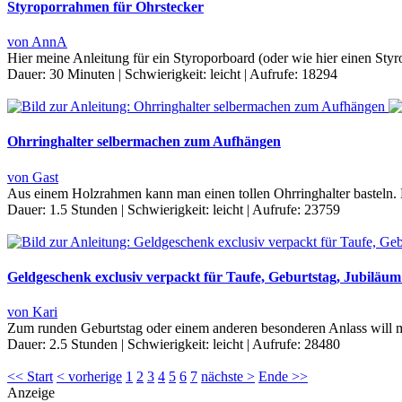
Styroporrahmen für Ohrstecker
von AnnA
Hier meine Anleitung für ein Styroporboard (oder wie hier einen St
Dauer:
30 Minuten
|
Schwierigkeit:
leicht
|
Aufrufe:
18294
Ohrringhalter selbermachen zum Aufhängen
von Gast
Aus einem Holzrahmen kann man einen tollen Ohrringhalter basteln. 
Dauer:
1.5 Stunden
|
Schwierigkeit:
leicht
|
Aufrufe:
23759
Geldgeschenk exclusiv verpackt für Taufe, Geburtstag, Jubiläum
von Kari
Zum runden Geburtstag oder einem anderen besonderen Anlass will 
Dauer:
2.5 Stunden
|
Schwierigkeit:
leicht
|
Aufrufe:
28480
<< Start
< vorherige
1
2
3
4
5
6
7
nächste >
Ende >>
Anzeige