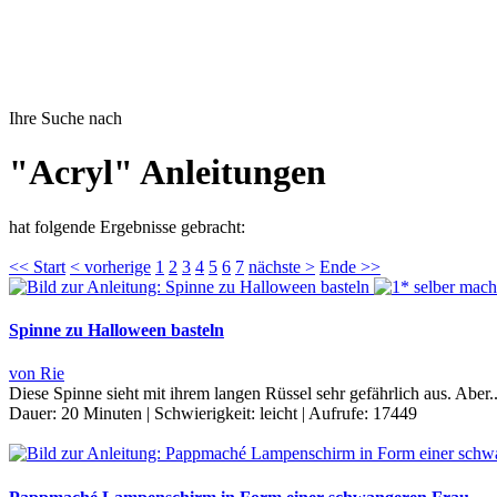
Ihre Suche nach
"Acryl" Anleitungen
hat folgende Ergebnisse gebracht:
<< Start
< vorherige
1
2
3
4
5
6
7
nächste >
Ende >>
Spinne zu Halloween basteln
von Rie
Diese Spinne sieht mit ihrem langen Rüssel sehr gefährlich aus. Aber
Dauer:
20 Minuten
|
Schwierigkeit:
leicht
|
Aufrufe:
17449