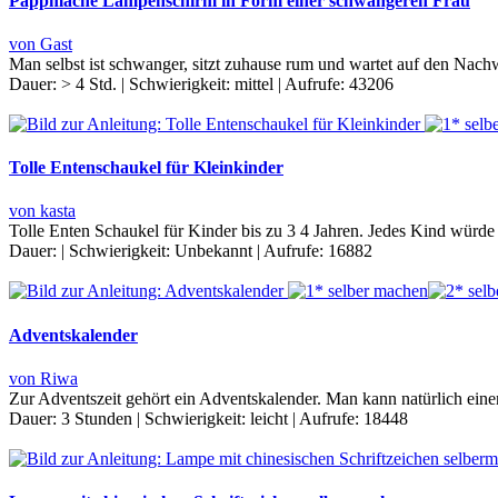
Pappmaché Lampenschirm in Form einer schwangeren Frau
von Gast
Man selbst ist schwanger, sitzt zuhause rum und wartet auf den Nac
Dauer:
> 4 Std.
|
Schwierigkeit:
mittel
|
Aufrufe:
43206
Tolle Entenschaukel für Kleinkinder
von kasta
Tolle Enten Schaukel für Kinder bis zu 3 4 Jahren. Jedes Kind würde
Dauer:
|
Schwierigkeit:
Unbekannt
|
Aufrufe:
16882
Adventskalender
von Riwa
Zur Adventszeit gehört ein Adventskalender. Man kann natürlich ein
Dauer:
3 Stunden
|
Schwierigkeit:
leicht
|
Aufrufe:
18448