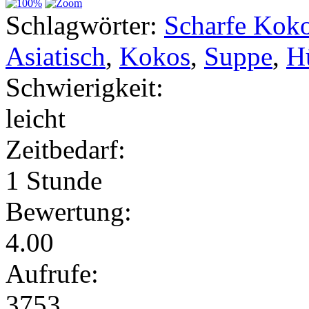
Schlagwörter:
Scharfe Kok
Asiatisch
,
Kokos
,
Suppe
,
H
Schwierigkeit:
leicht
Zeitbedarf:
1 Stunde
Bewertung:
4.00
Aufrufe:
3753