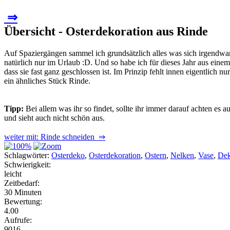
⇒
Übersicht - Osterdekoration aus Rinde
Auf Spaziergängen sammel ich grundsätzlich alles was sich irgendwan
natürlich nur im Urlaub :D. Und so habe ich für dieses Jahr aus ein
dass sie fast ganz geschlossen ist. Im Prinzip fehlt innen eigentlich
ein ähnliches Stück Rinde.
Tipp:
Bei allem was ihr so findet, sollte ihr immer darauf achten e
und sieht auch nicht schön aus.
weiter mit: Rinde schneiden ⇒
Schlagwörter:
Osterdeko
,
Osterdekoration
,
Ostern
,
Nelken
,
Vase
,
De
Schwierigkeit:
leicht
Zeitbedarf:
30 Minuten
Bewertung:
4.00
Aufrufe:
9016