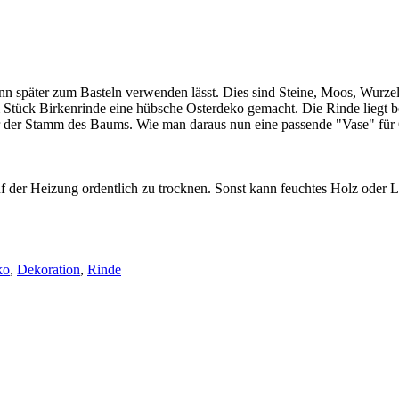
n später zum Basteln verwenden lässt. Dies sind Steine, Moos, Wurzeln
em Stück Birkenrinde eine hübsche Osterdeko gemacht. Die Rinde liegt b
 nur der Stamm des Baums. Wie man daraus nun eine passende "Vase" für O
s auf der Heizung ordentlich zu trocknen. Sonst kann feuchtes Holz od
ko
,
Dekoration
,
Rinde