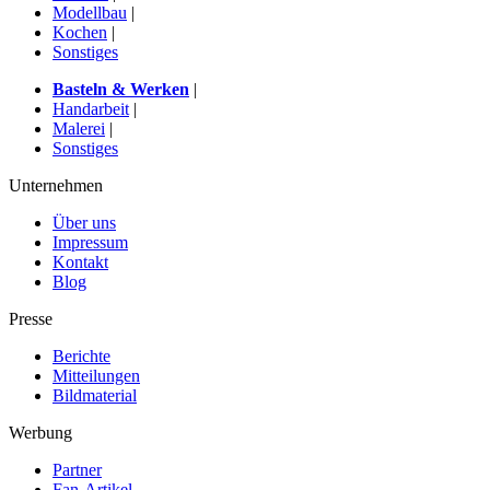
Modellbau
|
Kochen
|
Sonstiges
Basteln & Werken
|
Handarbeit
|
Malerei
|
Sonstiges
Unternehmen
Über uns
Impressum
Kontakt
Blog
Presse
Berichte
Mitteilungen
Bildmaterial
Werbung
Partner
Fan-Artikel