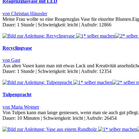
Reagenzglasvase mit LED
von Christian Häussler
Meine Frau wollte so eine Reagenzglas Vase für einzelne Blumen.Eige
Dauer:
1 Stunde
|
Schwierigkeit:
leicht
|
Aufrufe:
12866
Recyclingvase
von Gast
Aus alten Vasen kann man mit etwas Lack und Kreativität ansehnlic
Dauer:
1 Stunde
|
Schwierigkeit:
leicht
|
Aufrufe:
12354
Tulpenpracht
von Maria Wegner
Von Tulpen kann man lange geniessen, wenn man sie auch gut pflegt.
Dauer:
10 Minuten
|
Schwierigkeit:
leicht
|
Aufrufe:
26454