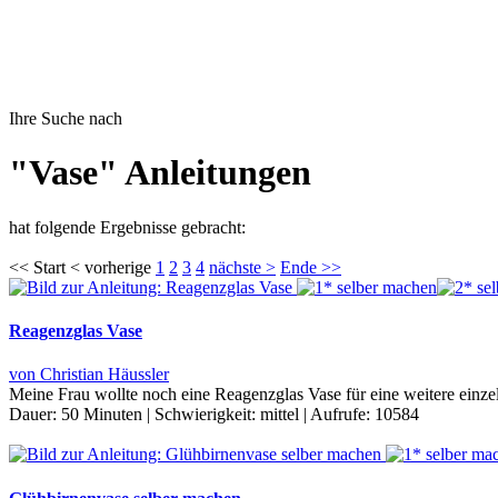
Ihre Suche nach
"Vase" Anleitungen
hat folgende Ergebnisse gebracht:
<< Start < vorherige
1
2
3
4
nächste >
Ende >>
Reagenzglas Vase
von Christian Häussler
Meine Frau wollte noch eine Reagenzglas Vase für eine weitere einzel
Dauer:
50 Minuten
|
Schwierigkeit:
mittel
|
Aufrufe:
10584