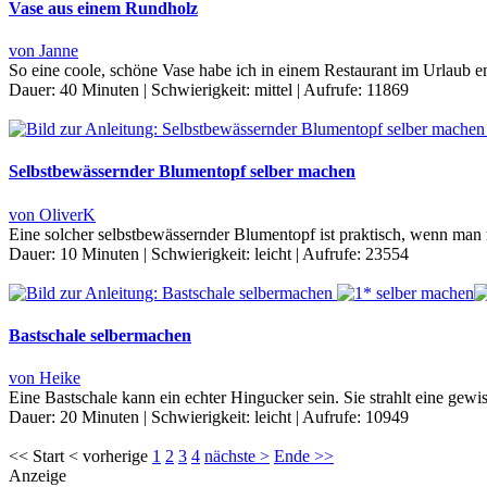
Vase aus einem Rundholz
von Janne
So eine coole, schöne Vase habe ich in einem Restaurant im Urlaub ent
Dauer:
40 Minuten
|
Schwierigkeit:
mittel
|
Aufrufe:
11869
Selbstbewässernder Blumentopf selber machen
von OliverK
Eine solcher selbstbewässernder Blumentopf ist praktisch, wenn man 
Dauer:
10 Minuten
|
Schwierigkeit:
leicht
|
Aufrufe:
23554
Bastschale selbermachen
von Heike
Eine Bastschale kann ein echter Hingucker sein. Sie strahlt eine gew
Dauer:
20 Minuten
|
Schwierigkeit:
leicht
|
Aufrufe:
10949
<< Start < vorherige
1
2
3
4
nächste >
Ende >>
Anzeige