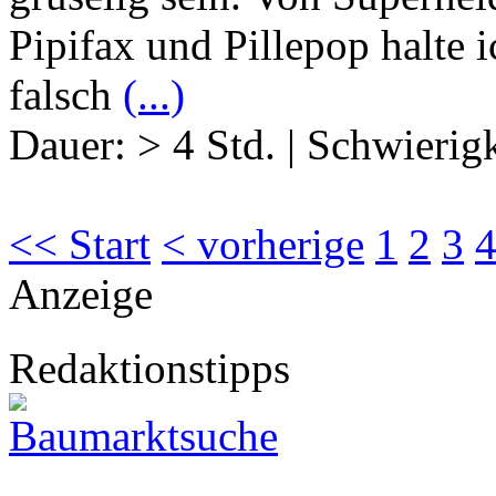
Pipifax und Pillepop halte i
falsch
(...)
Dauer:
> 4 Std.
|
Schwierigk
<< Start
< vorherige
1
2
3
Anzeige
Redaktionstipps