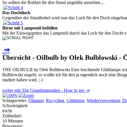
So sollten die Bubbel für den Stand ungefähr aussehen....
Das Dochtloch
Gegenüber der Standbobel wird nun das Loch für den Doch eingebrannt
Birne mit Lampenöl befüllen
Mit der Einwegspritze das Lampenöl durch das Loch für den Docht eins
⇒
Übersicht - Oilbulb by Olek Bulblowski - Ö
THE OILBULB by Olek Bulblowski Eine leuchtende Glühlampe wäre ja
Bulblowski angeht, so wollte ich für den ja eigentlich noch eine Biogra
studiert haben wird. ;-)
weiter mit: Die Grundmateralien - How to get ⇒
Schlagwörter:
Öllampe
,
Recycling
,
Glühbirne
,
Wiederverwertung
,
De
Schwierigkeit:
leicht
Zeitbedarf:
10 Minuten
Bewertung: