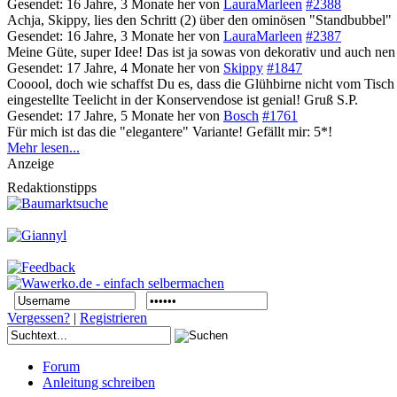
Gesendet: 16 Jahre, 3 Monate her
von
LauraMarleen
#2388
Achja, Skippy, lies den Schritt (2) über den ominösen "Standbubbel"
Gesendet: 16 Jahre, 3 Monate her
von
LauraMarleen
#2387
Meine Güte, super Idee! Das ist ja sowas von dekorativ und auch nen
Gesendet: 17 Jahre, 4 Monate her
von
Skippy
#1847
Cooool, doch wie schaffst Du es, dass die Glühbirne nicht vom Tisch 
eingestellte Teelicht in der Konservendose ist genial! Gruß S.P.
Gesendet: 17 Jahre, 5 Monate her
von
Bosch
#1761
Für mich ist das die "elegantere" Variante! Gefällt mir: 5*!
Mehr lesen...
Anzeige
Redaktionstipps
Vergessen?
|
Registrieren
Forum
Anleitung schreiben