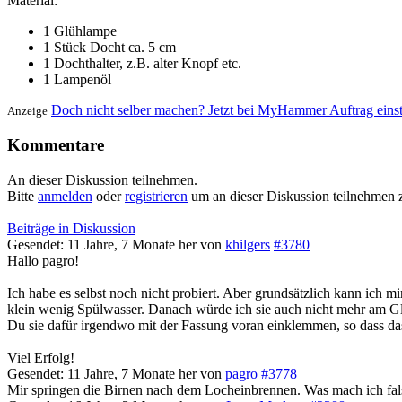
Material:
1 Glühlampe
1 Stück Docht ca. 5 cm
1 Dochthalter, z.B. alter Knopf etc.
1 Lampenöl
Doch nicht selber machen? Jetzt bei MyHammer Auftrag eins
Anzeige
Kommentare
An dieser Diskussion teilnehmen.
Bitte
anmelden
oder
registrieren
um an dieser Diskussion teilnehmen 
Beiträge in Diskussion
Gesendet: 11 Jahre, 7 Monate her
von
khilgers
#3780
Hallo pagro!
Ich habe es selbst noch nicht probiert. Aber grundsätzlich kann ich mir
klein wenig Spülwasser. Danach würde ich sie auch nicht mehr am Gla
Du sie dafür irgendwo mit der Fassung voran einklemmen, so dass das
Viel Erfolg!
Gesendet: 11 Jahre, 7 Monate her
von
pagro
#3778
Mir springen die Birnen nach dem Locheinbrennen. Was mach ich fal