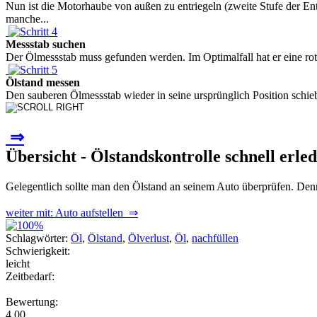
Nun ist die Motorhaube von außen zu entriegeln (zweite Stufe der E
manche...
Messstab suchen
Der Ölmessstab muss gefunden werden. Im Optimalfall hat er eine rote
Ölstand messen
Den sauberen Ölmessstab wieder in seine ursprünglich Position schie
⇒
Übersicht - Ölstandskontrolle schnell erled
Gelegentlich sollte man den Ölstand an seinem Auto überprüfen. Denn
weiter mit: Auto aufstellen ⇒
Schlagwörter:
Öl
,
Ölstand
,
Ölverlust
,
Öl
,
nachfüllen
Schwierigkeit:
leicht
Zeitbedarf:
Bewertung:
4.00