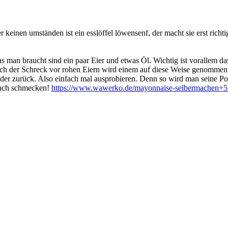
ter keinen umständen ist ein esslöffel löwensenf, der macht sie erst ric
 man braucht sind ein paar Eier und etwas Öl. Wichtig ist vorallem d
d auch der Schreck vor rohen Eiern wird einem auf diese Weise genomme
ieder zurück. Also einfach mal ausprobieren. Denn so wird man seine
uch schmecken!
https://www.wawerko.de/mayonnaise-selbermachen+510