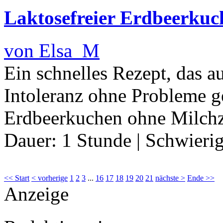
Laktosefreier Erdbeerkuc
von Elsa_M
Ein schnelles Rezept, das 
Intoleranz ohne Probleme g
Erdbeerkuchen ohne Milch
Dauer:
1 Stunde
|
Schwierig
<< Start
< vorherige
1
2
3
...
16
17
18
19
20
21
nächste >
Ende >>
Anzeige