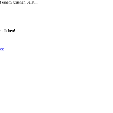
 einem gruenen Salat....
roellchen!
ack