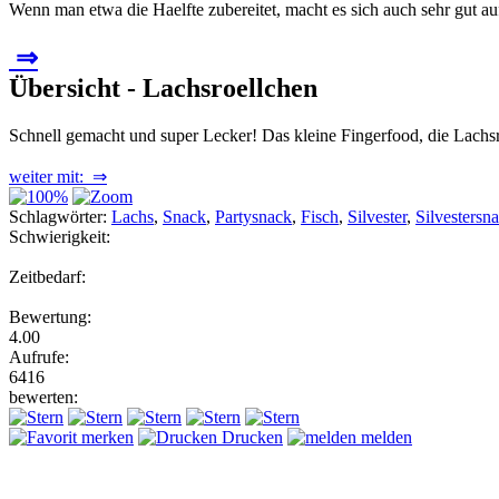
Wenn man etwa die Haelfte zubereitet, macht es sich auch sehr gut auf
⇒
Übersicht - Lachsroellchen
Schnell gemacht und super Lecker! Das kleine Fingerfood, die Lachs
weiter mit: ⇒
Schlagwörter:
Lachs
,
Snack
,
Partysnack
,
Fisch
,
Silvester
,
Silvestersn
Schwierigkeit:
Zeitbedarf:
Bewertung:
4.00
Aufrufe:
6416
bewerten:
merken
Drucken
melden