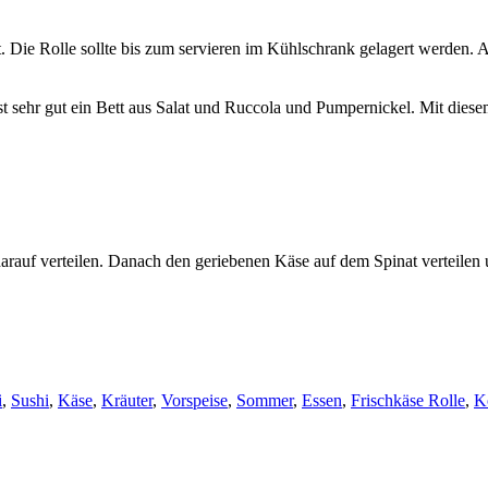
. Die Rolle sollte bis zum servieren im Kühlschrank gelagert werden. A
ast sehr gut ein Bett aus Salat und Ruccola und Pumpernickel. Mit dies
darauf verteilen. Danach den geriebenen Käse auf dem Spinat verteile
i
,
Sushi
,
Käse
,
Kräuter
,
Vorspeise
,
Sommer
,
Essen
,
Frischkäse Rolle
,
K