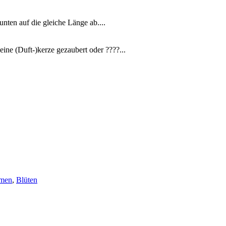
nten auf die gleiche Länge ab....
ine (Duft-)kerze gezaubert oder ????...
men
,
Blüten