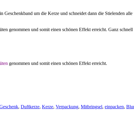
n Geschenkband um die Kerze und schneidet dann die Stielenden alle u
ten genommen und somit einen schönen Effekt erreicht. Ganz schnell e
lüten
genommen und somit einen schönen Effekt erreicht.
Geschenk
,
Duftkerze
,
Kerze
,
Verpackung
,
Mitbringsel
,
einpacken
,
Blu