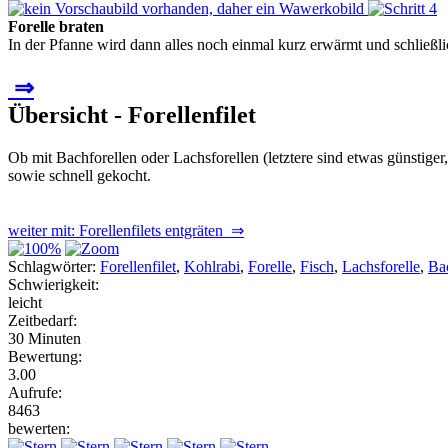
Forelle braten
In der Pfanne wird dann alles noch einmal kurz erwärmt und schließlic
⇒
Übersicht - Forellenfilet
Ob mit Bachforellen oder Lachsforellen (letztere sind etwas günstige
sowie schnell gekocht.
weiter mit: Forellenfilets entgräten ⇒
Schlagwörter:
Forellenfilet
,
Kohlrabi
,
Forelle
,
Fisch
,
Lachsforelle
,
Bac
Schwierigkeit:
leicht
Zeitbedarf:
30 Minuten
Bewertung:
3.00
Aufrufe:
8463
bewerten: