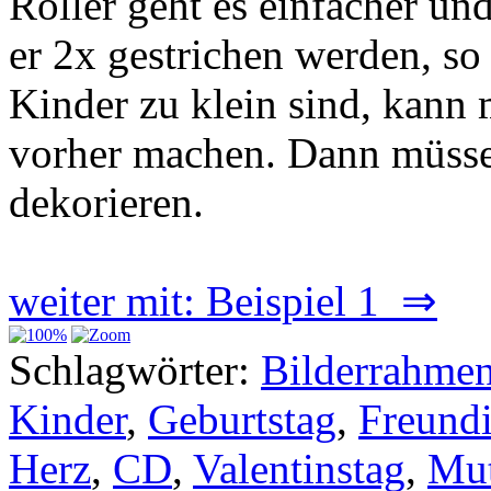
Roller geht es einfacher un
er 2x gestrichen werden, so
Kinder zu klein sind, kann 
vorher machen. Dann müsse
dekorieren.
weiter mit: Beispiel 1 ⇒
Schlagwörter:
Bilderrahme
Kinder
,
Geburtstag
,
Freund
Herz
,
CD
,
Valentinstag
,
Mut