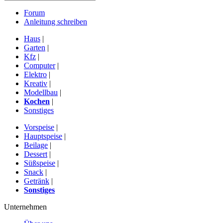
Forum
Anleitung schreiben
Haus
|
Garten
|
Kfz
|
Computer
|
Elektro
|
Kreativ
|
Modellbau
|
Kochen
|
Sonstiges
Vorspeise
|
Hauptspeise
|
Beilage
|
Dessert
|
Süßspeise
|
Snack
|
Getränk
|
Sonstiges
Unternehmen