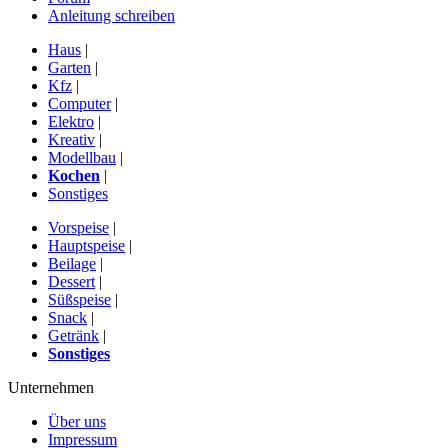
Anleitung schreiben
Haus
|
Garten
|
Kfz
|
Computer
|
Elektro
|
Kreativ
|
Modellbau
|
Kochen
|
Sonstiges
Vorspeise
|
Hauptspeise
|
Beilage
|
Dessert
|
Süßspeise
|
Snack
|
Getränk
|
Sonstiges
Unternehmen
Über uns
Impressum