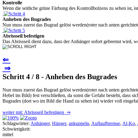
Kontrolle
Wenn die seitliche grüne Färbung des Kontrollbolzens zu sehen ist, i
Anheben des Bugrades
Nun muss zuerst das Bugrad gelöst werden(roter nach unten gerichtet
Abrissseil befestigen
Das Abrissseil dient dazu, dass der Anhänger sofort gebremst wird, w
⇐
⇒
Schritt 4 / 8 - Anheben des Bugrades
Nun muss zuerst das Bugrad gelöst werden(roter nach unten gerichte
Hebel im Bild) fest verschließen, da sonst die Gefahr besteht, dass 
Bugrades (dort wo im Bild die Hand zu sehen ist) wieder voll eingefa
weiter mit: Abrissseil befestigen ⇒
Schlagwörter:
Anhänger
,
Hänger
,
ankuppeln
,
Auflaufbremse
,
Al-Ko
,
Schwierigkeit:
mittel