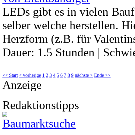
LEDs gibt es in vielen Ba
selber welche herstellen. H
Herzform (z.B. für Valenti
Dauer:
1.5 Stunden
|
Schwie
<< Start
< vorherige
1
2
3
4
5
6
7
8
9
nächste >
Ende >>
Anzeige
Redaktionstipps