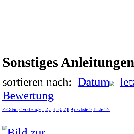
Sonstiges Anleitunge
sortieren nach:
Datum
le
Bewertung
<< Start
< vorherige
1
2
3
4
5
6
7
8
9
nächste >
Ende >>