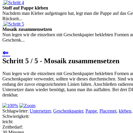
Stoff auf Pappe kleben
Nachdem man Kleber aufgetragen hat, legt man die Pappe auf das Ges
Rückseit...
Mosaik zusammensetzen
Nun legen wir die einzelnen mit Geschenkpapier beklebten Formen au
Geschenk...
⇐
Schritt 5 / 5 - Mosaik zusammensetzen
Nun legen wir die einzelnen mit Geschenkpapier beklebten Formen au
Geschenkpapier verwendet, sollten wir dieses durchmischen. Sind wir
entlang der zuvor eingezeichneten Linien falten. Anschließen radier
Untersetzer dann wieder benötigt, kann man ihn auffalten. Bei drei 
denkbar.
Schlagwörter:
Untersetzer
,
Geschenkpapier
,
Pappe
,
Placemet
,
kleben
Schwierigkeit:
leicht
Zeitbedarf:
30 Minuten